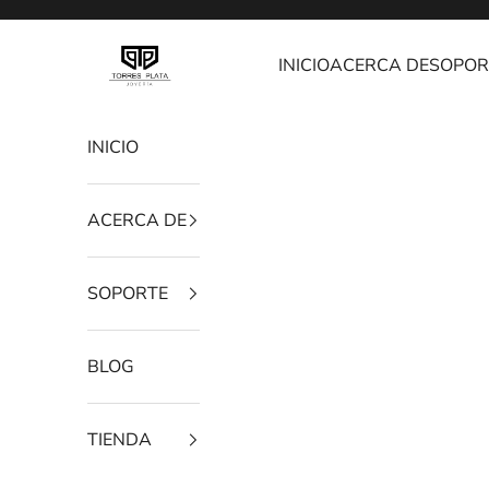
Ir al contenido
Joyería Torres Plata
INICIO
ACERCA DE
SOPOR
INICIO
ACERCA DE
SOPORTE
BLOG
TIENDA