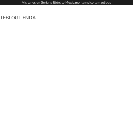
Visitanos en Soriana Ejército Mexicano, tampico tamaulipas
TE
BLOG
TIENDA