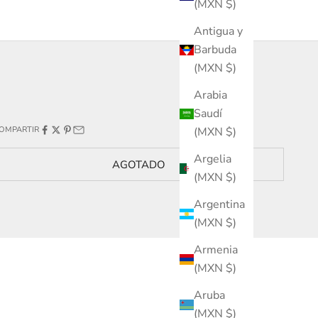
(MXN $)
Antigua y
Barbuda
(MXN $)
Arabia
Saudí
(MXN $)
OMPARTIR
Argelia
AGOTADO
(MXN $)
Argentina
(MXN $)
Armenia
(MXN $)
Aruba
(MXN $)