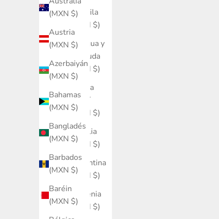
Australia
Anguila
(MXN $)
(MXN $)
Austria
Antigua y
(MXN $)
Barbuda
Azerbaiyán
(MXN $)
(MXN $)
Arabia
Bahamas
Saudí
(MXN $)
(MXN $)
Bangladés
Argelia
(MXN $)
(MXN $)
Barbados
Argentina
(MXN $)
(MXN $)
Baréin
Armenia
(MXN $)
(MXN $)