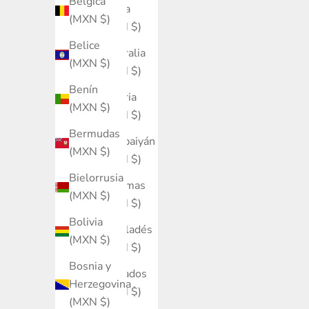
Bélgica
Aruba
(MXN $)
(MXN $)
Belice
Australia
(MXN $)
(MXN $)
Benín
Austria
(MXN $)
(MXN $)
Bermudas
Azerbaiyán
(MXN $)
(MXN $)
Bielorrusia
Bahamas
(MXN $)
(MXN $)
Bolivia
Bangladés
(MXN $)
(MXN $)
Bosnia y
Barbados
Herzegovina
(MXN $)
(MXN $)