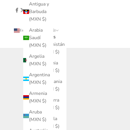
Antigua y
Barbuda
(MXN $)
Arabia
Estados Unidos (MXN $)
País
Saudí
Afganistán
(MXN $)
(MXN $)
Argelia
Albania
(MXN $)
(MXN $)
Argentina
Alemania
(MXN $)
(MXN $)
Armenia
Andorra
(MXN $)
(MXN $)
Aruba
Angola
(MXN $)
(MXN $)