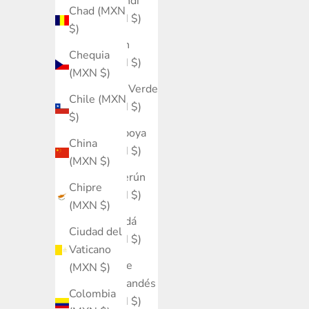
Burundi
Chad (MXN
(MXN $)
$)
Bután
Chequia
(MXN $)
(MXN $)
Cabo Verde
Chile (MXN
(MXN $)
$)
Camboya
China
(MXN $)
(MXN $)
Camerún
Chipre
(MXN $)
(MXN $)
Canadá
Ciudad del
(MXN $)
Vaticano
Caribe
(MXN $)
neerlandés
Colombia
(MXN $)