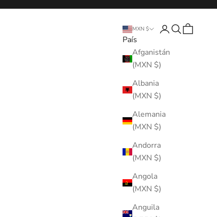
Abrir página de 
Abrir búsque
Abrir cest
MXN $
País
Afganistán
(MXN $)
Albania
(MXN $)
Alemania
(MXN $)
Andorra
(MXN $)
Angola
(MXN $)
Anguila