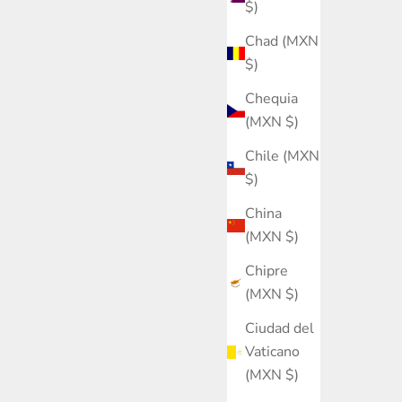
$)
Chad (MXN
$)
Chequia
(MXN $)
Chile (MXN
$)
China
(MXN $)
Chipre
(MXN $)
Ciudad del
Vaticano
(MXN $)