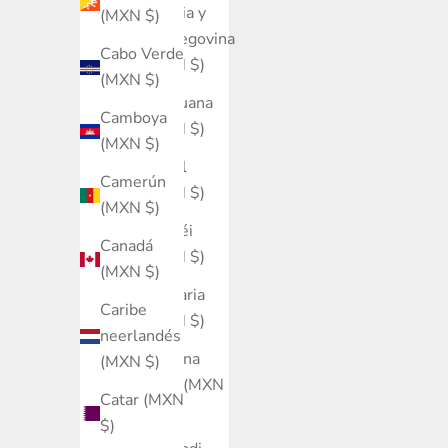
Bosnia y
(MXN $)
Herzegovina
Cabo Verde
(MXN $)
(MXN $)
Botsuana
Camboya
(MXN $)
(MXN $)
Brasil
Camerún
(MXN $)
(MXN $)
Brunéi
Canadá
(MXN $)
(MXN $)
Bulgaria
Caribe
(MXN $)
neerlandés
Burkina
(MXN $)
Faso (MXN
Catar (MXN
$)
$)