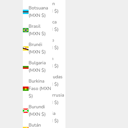
Baréin
Botsuana
(MXN $)
(MXN $)
Bélgica
Brasil
(MXN $)
(MXN $)
Belice
Brunéi
(MXN $)
(MXN $)
Benín
Bulgaria
(MXN $)
(MXN $)
Bermudas
Burkina
(MXN $)
Faso (MXN
Bielorrusia
$)
(MXN $)
Burundi
Bolivia
(MXN $)
(MXN $)
Bután