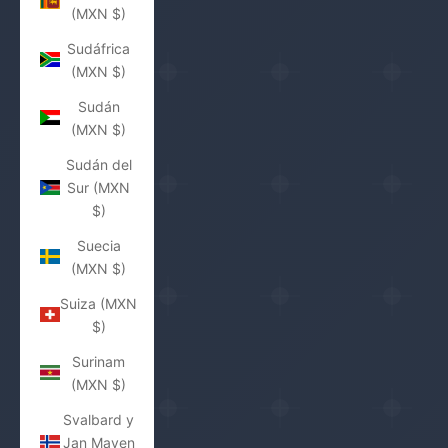
(MXN $)
Sudáfrica
(MXN $)
Sudán
(MXN $)
Sudán del
Sur (MXN
$)
Suecia
(MXN $)
Suiza (MXN
$)
Surinam
(MXN $)
Svalbard y
Jan Mayen