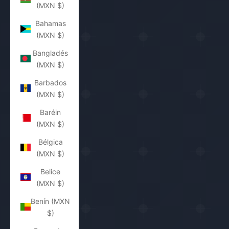
(MXN $)
Bahamas
(MXN $)
Bangladés
(MXN $)
Barbados
(MXN $)
Baréin
(MXN $)
Bélgica
(MXN $)
Belice
(MXN $)
Benín (MXN
$)