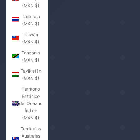
(MXN $)
Tailandia
(MXN $)
Taiwán
(MXN $)
Tanzania
(MXN $)
Tayikistán
(MXN $)
Territorio
Británico
del Océano
Índico
(MXN $)
Territorios
Australes