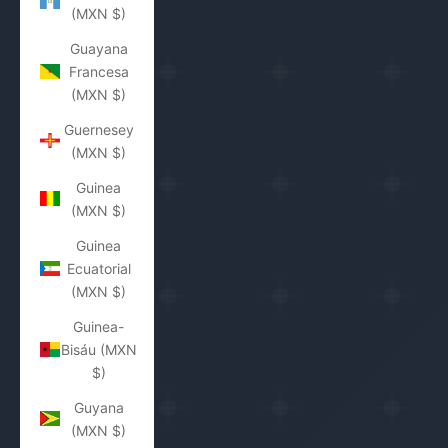
(MXN $)
Guayana
Francesa
(MXN $)
Guernesey
(MXN $)
Guinea
(MXN $)
Guinea
Ecuatorial
(MXN $)
Guinea-
Bisáu (MXN
$)
Guyana
(MXN $)