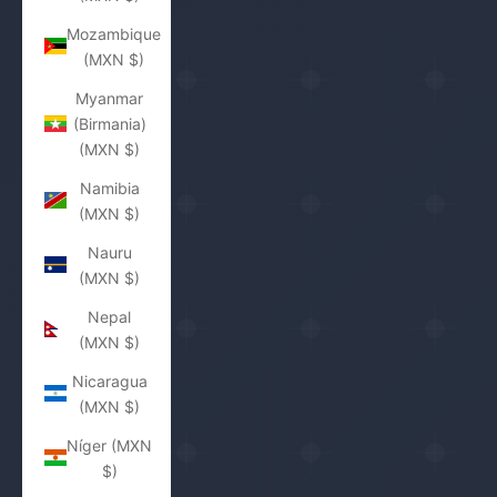
Mozambique
(MXN $)
Myanmar
(Birmania)
(MXN $)
Namibia
(MXN $)
Nauru
(MXN $)
Nepal
(MXN $)
Nicaragua
(MXN $)
Níger (MXN
$)