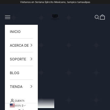
Ir al contenido
Visitanos en Soriana Ejército Mexicano, tampico tamaulipas
Joyería Torres Plata
Abrir menú de navegación
Abrir b
Abri
INICIO
ACERCA DE
SOPORTE
BLOG
TIENDA
CUENTA
MXN $