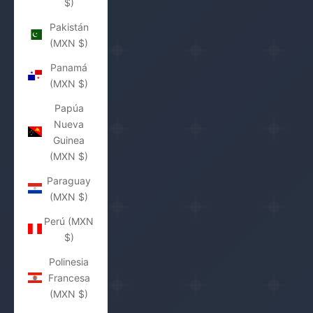
$)
Pakistán
(MXN $)
Panamá
(MXN $)
Papúa
Nueva
Guinea
(MXN $)
Paraguay
(MXN $)
Perú (MXN
$)
Polinesia
Francesa
(MXN $)