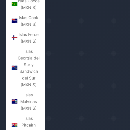
Islas Cocos
(MXN $)
Islas Cook
(MXN $)
Islas Feroe
(MXN $)
Islas
Georgia del
Sur y
Sandwich
del Sur
(MXN $)
Islas
Malvinas
(MXN $)
Islas
Pitcairn