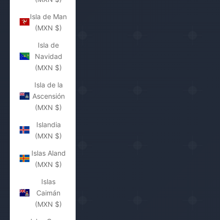
Isla de Man
(MXN $)
Isla de
Navidad
(MXN $)
Isla de la
Ascensión
(MXN $)
Islandia
(MXN $)
Islas Aland
(MXN $)
Islas
Caimán
(MXN $)