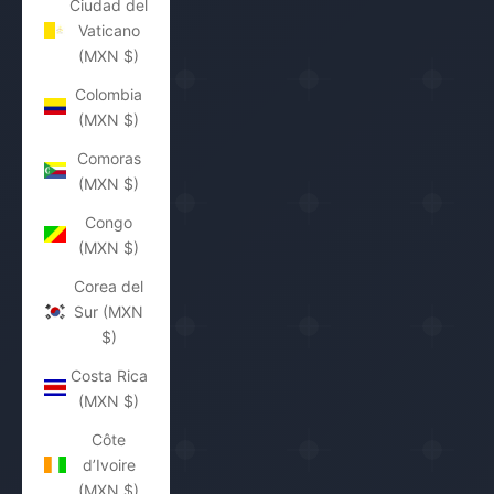
Ciudad del
Vaticano
(MXN $)
Colombia
(MXN $)
Comoras
(MXN $)
Congo
(MXN $)
Corea del
Sur (MXN
$)
Costa Rica
(MXN $)
Côte
d’Ivoire
(MXN $)