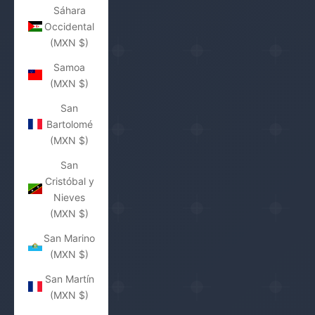
Sáhara
Occidental
(MXN $)
Samoa
(MXN $)
San
Bartolomé
(MXN $)
San
Cristóbal y
Nieves
(MXN $)
San Marino
(MXN $)
San Martín
(MXN $)