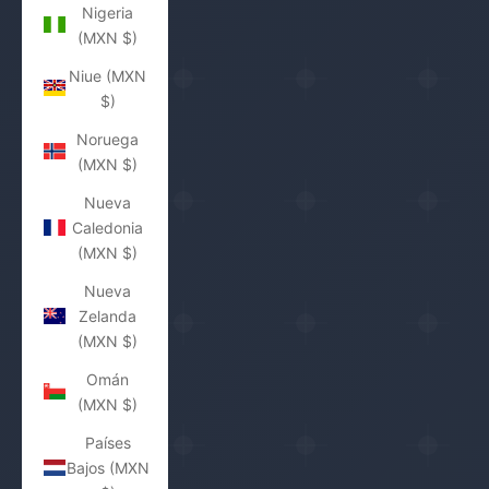
Nigeria
(MXN $)
Niue (MXN
$)
Noruega
(MXN $)
Nueva
Caledonia
(MXN $)
Nueva
Zelanda
(MXN $)
Omán
(MXN $)
Países
Bajos (MXN