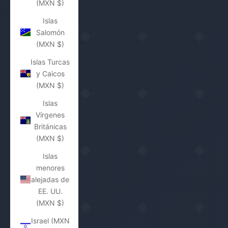
(MXN $)
Islas
Salomón
(MXN $)
Islas Turcas
y Caicos
(MXN $)
Islas
Vírgenes
Británicas
(MXN $)
Islas
menores
alejadas de
EE. UU.
(MXN $)
Israel (MXN