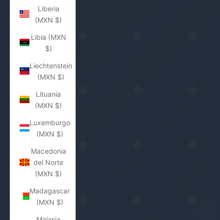
Liberia
(MXN $)
Libia (MXN
$)
Liechtenstein
(MXN $)
Lituania
(MXN $)
Luxemburgo
(MXN $)
Macedonia
del Norte
(MXN $)
Madagascar
(MXN $)
Malasia