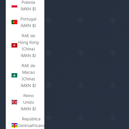
Polonia
(MXN $)
Portugal
(MXN $)
RAE de
Hong Kong
(China)
(MXN $)
RAE de
Macao
(China)
(MXN $)
Reino
Unido
(MXN $)
República
Centroafricana