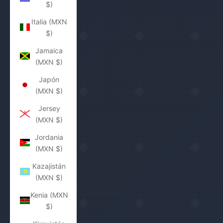
$)
Italia (MXN
$)
Jamaica
(MXN $)
Japón
(MXN $)
Jersey
(MXN $)
Jordania
(MXN $)
Kazajistán
(MXN $)
Kenia (MXN
$)