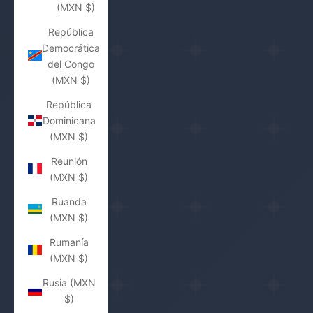
(MXN $)
República
Democrática
del Congo
(MXN $)
República
Dominicana
(MXN $)
Reunión
(MXN $)
Ruanda
(MXN $)
Rumanía
(MXN $)
Rusia (MXN
$)