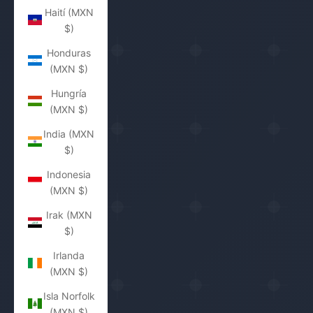
Haití (MXN
$)
Honduras
(MXN $)
Hungría
(MXN $)
India (MXN
$)
Indonesia
(MXN $)
Irak (MXN
$)
Irlanda
(MXN $)
Isla Norfolk
(MXN $)