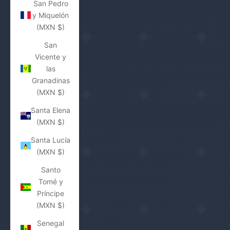
San Pedro
y Miquelón
(MXN $)
San
Vicente y
las
Granadinas
(MXN $)
Santa Elena
(MXN $)
Santa Lucía
(MXN $)
Santo
Tomé y
Príncipe
(MXN $)
Senegal