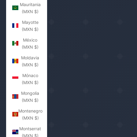
Mauritania
(MXN $)
Mayotte
(MXN $)
México
(MXN $)
Moldavia
(MXN $)
Mónaco
(MXN $)
Mongolia
(MXN $)
Montenegro
(MXN $)
Montserrat
(MXN $)