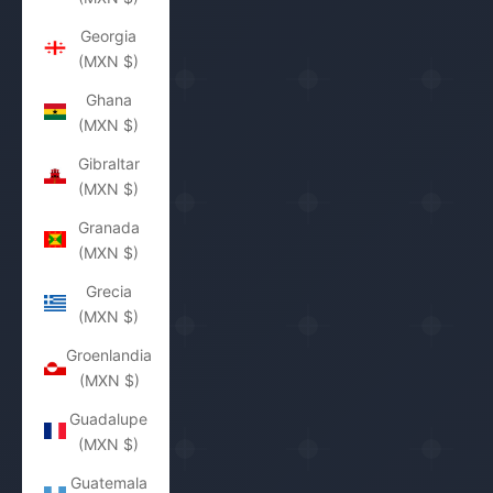
Georgia
(MXN $)
Ghana
(MXN $)
Gibraltar
(MXN $)
Granada
(MXN $)
Grecia
(MXN $)
Groenlandia
(MXN $)
Guadalupe
(MXN $)
Guatemala