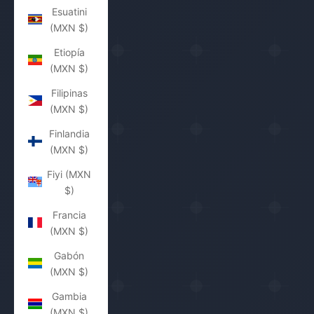
Esuatini
(MXN $)
Etiopía
(MXN $)
Filipinas
(MXN $)
Finlandia
(MXN $)
Fiyi (MXN
$)
Francia
(MXN $)
Gabón
(MXN $)
Gambia
(MXN $)