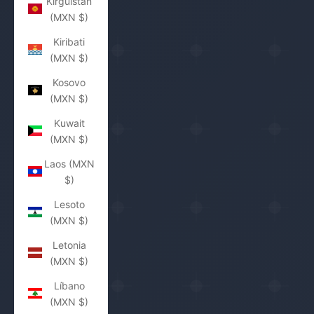
Kirguistán
(MXN $)
Kiribati
(MXN $)
Kosovo
(MXN $)
Kuwait
(MXN $)
Laos (MXN
$)
Lesoto
(MXN $)
Letonia
(MXN $)
Líbano
(MXN $)