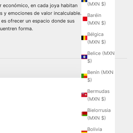
(MXN $)
or económico, en cada joya habitan
s y emociones de valor incalculable.
Baréin
 es ofrecer un espacio donde sus
(MXN $)
uentren forma.
Bélgica
(MXN $)
Belice (MXN
$)
Benín (MXN
$)
Bermudas
(MXN $)
Bielorrusia
(MXN $)
Bolivia