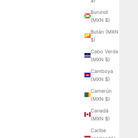
$)
Burundi
(MXN $)
Bután (MXN
$)
Cabo Verde
(MXN $)
Camboya
(MXN $)
Camerún
(MXN $)
Canadá
(MXN $)
Caribe