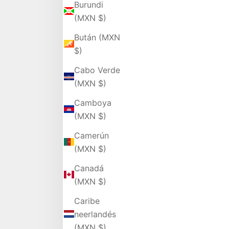
Burundi
(MXN $)
Bután (MXN
$)
Cabo Verde
(MXN $)
Camboya
(MXN $)
Camerún
(MXN $)
Canadá
(MXN $)
Caribe
neerlandés
(MXN $)