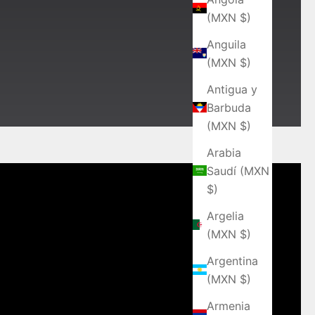
(MXN $)
Anguila
(MXN $)
Antigua y
Barbuda
(MXN $)
Arabia
Saudí (MXN
$)
Argelia
(MXN $)
Argentina
(MXN $)
Armenia