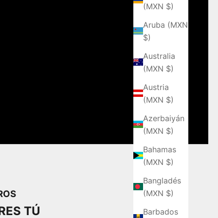
(MXN $)
Aruba (MXN
$)
Australia
(MXN $)
Austria
(MXN $)
Azerbaiyán
(MXN $)
Bahamas
(MXN $)
Bangladés
(MXN $)
ROS
RES TÚ
Barbados