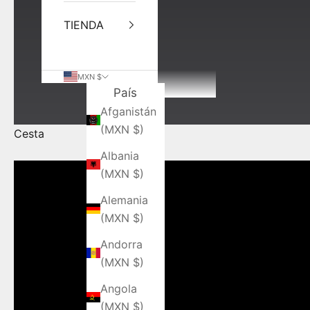
TIENDA
MXN $
País
Afganistán
(MXN $)
Cesta
Albania
(MXN $)
Alemania
(MXN $)
Andorra
(MXN $)
Angola
(MXN $)