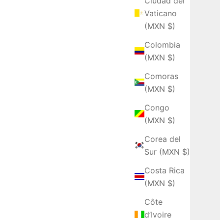
Ciudad del
Vaticano
(MXN $)
Colombia
(MXN $)
Comoras
(MXN $)
Congo
(MXN $)
Corea del
Sur (MXN $)
Costa Rica
(MXN $)
Côte
d’Ivoire