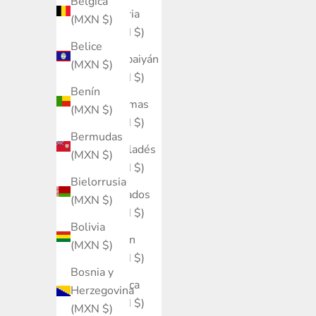
Bélgica
Austria
(MXN $)
(MXN $)
Belice
Azerbaiyán
(MXN $)
(MXN $)
Benín
Bahamas
(MXN $)
(MXN $)
Bermudas
Bangladés
(MXN $)
(MXN $)
Bielorrusia
Barbados
(MXN $)
(MXN $)
Bolivia
Baréin
(MXN $)
(MXN $)
Bosnia y
Bélgica
Herzegovina
(MXN $)
(MXN $)