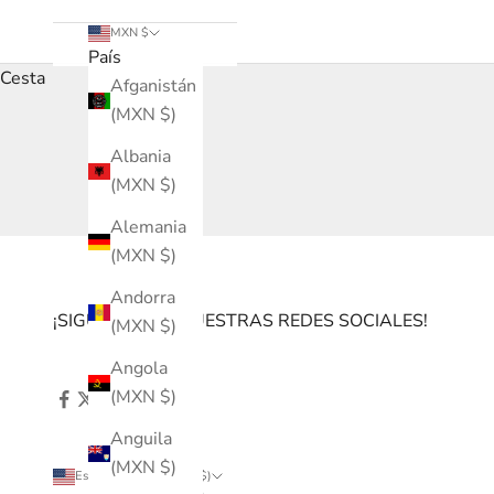
MXN $
País
Cesta
Afganistán
(MXN $)
Albania
(MXN $)
Alemania
(MXN $)
Andorra
¡SIGUENOS EN NUESTRAS REDES SOCIALES!
(MXN $)
Angola
(MXN $)
Anguila
(MXN $)
Estados Unidos (MXN $)