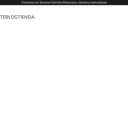
Visitanos en Soriana Ejército Mexicano, tampico tamaulipas
TE
BLOG
TIENDA