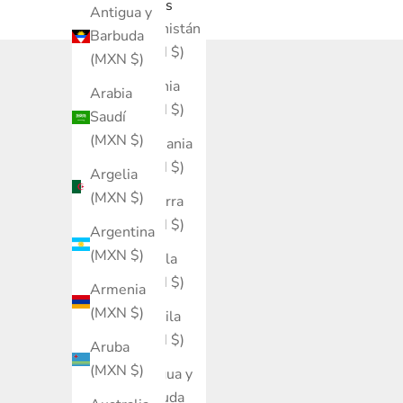
País
Antigua y
Afganistán
Barbuda
(MXN $)
(MXN $)
Albania
Arabia
(MXN $)
Saudí
(MXN $)
Alemania
(MXN $)
Argelia
(MXN $)
Andorra
(MXN $)
Argentina
(MXN $)
Angola
(MXN $)
Armenia
(MXN $)
Anguila
(MXN $)
Aruba
(MXN $)
Antigua y
Barbuda