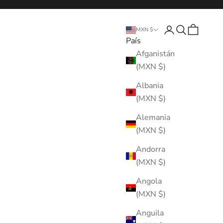
Abrir página de 
Abrir búsque
Abrir cest
MXN $
País
Afganistán
(MXN $)
Albania
(MXN $)
Alemania
(MXN $)
Andorra
(MXN $)
Angola
(MXN $)
Anguila