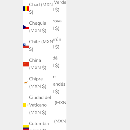
Cabo Verde
Chad (MXN
(MXN $)
$)
Camboya
Chequia
(MXN $)
(MXN $)
Camerún
Chile (MXN
(MXN $)
$)
Canadá
China
(MXN $)
(MXN $)
Caribe
Chipre
neerlandés
(MXN $)
(MXN $)
Ciudad del
Catar (MXN
Vaticano
$)
(MXN $)
Chad (MXN
Colombia
$)