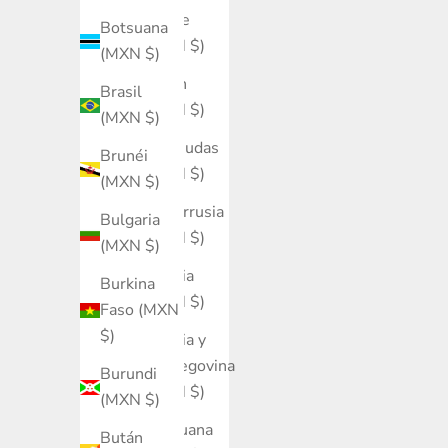
Belice
Botsuana
(MXN $)
(MXN $)
Benín
Brasil
(MXN $)
(MXN $)
Bermudas
Brunéi
(MXN $)
(MXN $)
Bielorrusia
Bulgaria
(MXN $)
(MXN $)
Bolivia
Burkina
(MXN $)
Faso (MXN
$)
Bosnia y
Herzegovina
Burundi
(MXN $)
(MXN $)
Botsuana
Bután