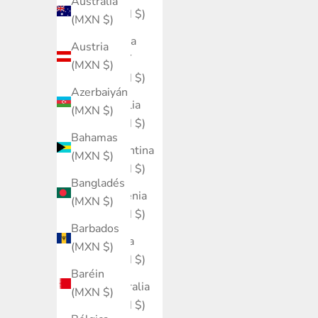
Australia
(MXN $)
(MXN $)
Arabia
Austria
Saudí
(MXN $)
(MXN $)
Azerbaiyán
Argelia
(MXN $)
(MXN $)
Bahamas
Argentina
(MXN $)
(MXN $)
Bangladés
Armenia
(MXN $)
(MXN $)
Barbados
Aruba
(MXN $)
(MXN $)
Baréin
Australia
(MXN $)
(MXN $)