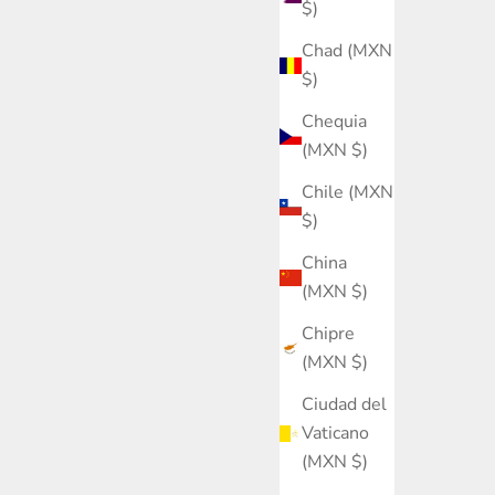
$)
Chad (MXN
$)
Chequia
(MXN $)
Chile (MXN
$)
China
(MXN $)
Chipre
(MXN $)
Ciudad del
Vaticano
(MXN $)