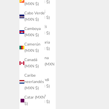
(MXN $)
(MXN $)
Brasil
Cabo Verde
(MXN $)
(MXN $)
Brunéi
Camboya
(MXN $)
(MXN $)
Bulgaria
Camerún
(MXN $)
(MXN $)
Burkina
Canadá
Faso (MXN
(MXN $)
$)
Caribe
Burundi
neerlandés
(MXN $)
(MXN $)
Bután
Catar (MXN
(MXN $)
$)