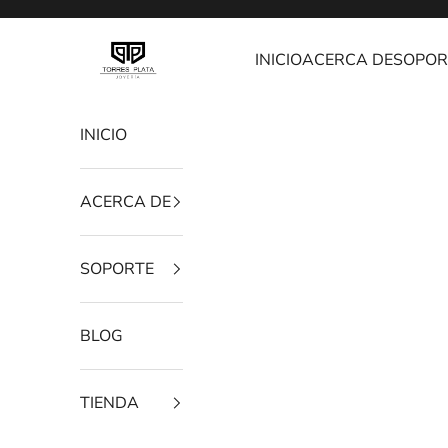
Ir al contenido
Joyería Torres Plata
INICIO
ACERCA DE
SOPOR
INICIO
ACERCA DE
SOPORTE
BLOG
TIENDA