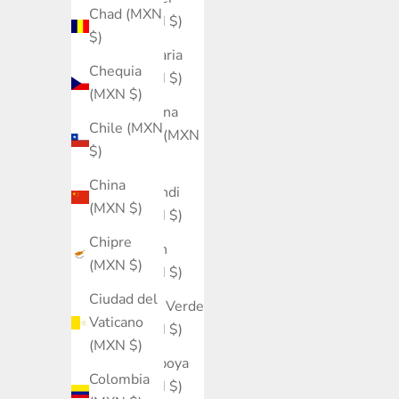
Chad (MXN
(MXN $)
$)
Bulgaria
Chequia
(MXN $)
(MXN $)
Burkina
Chile (MXN
Faso (MXN
$)
$)
China
Burundi
(MXN $)
(MXN $)
Chipre
Bután
(MXN $)
(MXN $)
Ciudad del
Cabo Verde
Vaticano
(MXN $)
(MXN $)
Camboya
Colombia
(MXN $)