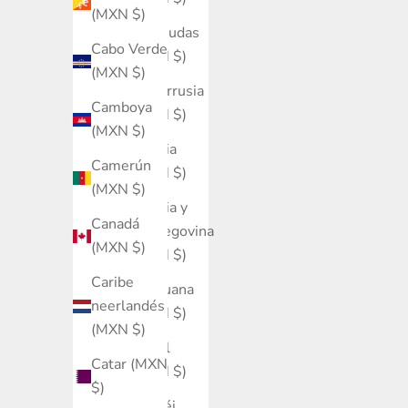
(MXN $)
Bermudas
Cabo Verde
(MXN $)
(MXN $)
Bielorrusia
Camboya
(MXN $)
(MXN $)
Bolivia
Camerún
(MXN $)
(MXN $)
Bosnia y
Canadá
Herzegovina
(MXN $)
(MXN $)
Caribe
Botsuana
neerlandés
(MXN $)
(MXN $)
Brasil
Catar (MXN
(MXN $)
$)
Brunéi