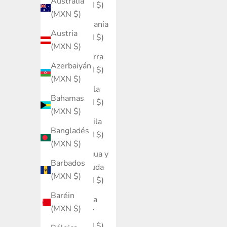
Australia
(MXN $)
(MXN $)
Alemania
Austria
(MXN $)
(MXN $)
Andorra
Azerbaiyán
(MXN $)
(MXN $)
Angola
Bahamas
(MXN $)
(MXN $)
Anguila
Bangladés
(MXN $)
(MXN $)
Antigua y
Barbados
Barbuda
(MXN $)
(MXN $)
Baréin
Arabia
(MXN $)
Saudí
(MXN $)