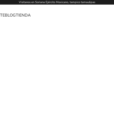
Visitanos en Soriana Ejército Mexicano, tampico tamaulipas
TE
BLOG
TIENDA