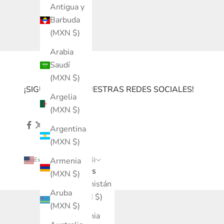
Antigua y
Barbuda
(MXN $)
Arabia
Saudí
(MXN $)
¡SIGUENOS EN NUESTRAS REDES SOCIALES!
Argelia
(MXN $)
Argentina
(MXN $)
Armenia
Estados Unidos (MXN $)
País
(MXN $)
Afganistán
Aruba
(MXN $)
(MXN $)
Albania