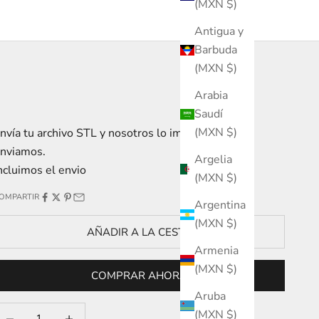
(MXN $)
Antigua y
Barbuda
(MXN $)
Arabia
Saudí
(MXN $)
nvía tu archivo STL y nosotros lo imprimimos y
nviamos.
Argelia
ncluimos el envio
(MXN $)
OMPARTIR
Argentina
(MXN $)
AÑADIR A LA CESTA
Armenia
(MXN $)
COMPRAR AHORA
Aruba
educir cantidad
Reducir cantidad
(MXN $)