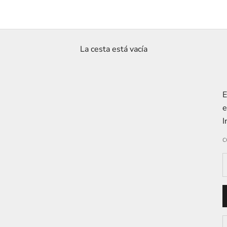
La cesta está vacía
E
e
I
C
R