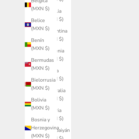
Bélgica
(MXN $)
Argelia
(MXN $)
Belice
(MXN $)
Argentina
(MXN $)
Benín
(MXN $)
Armenia
(MXN $)
Bermudas
(MXN $)
Aruba
(MXN $)
Bielorrusia
(MXN $)
Australia
(MXN $)
Bolivia
(MXN $)
Austria
(MXN $)
Bosnia y
Herzegovina
Azerbaiyán
(MXN $)
(MXN $)