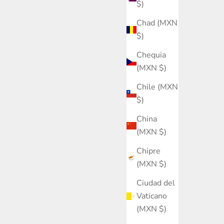
$)
Chad (MXN
$)
Chequia
(MXN $)
Chile (MXN
$)
China
(MXN $)
Chipre
(MXN $)
Ciudad del
Vaticano
(MXN $)