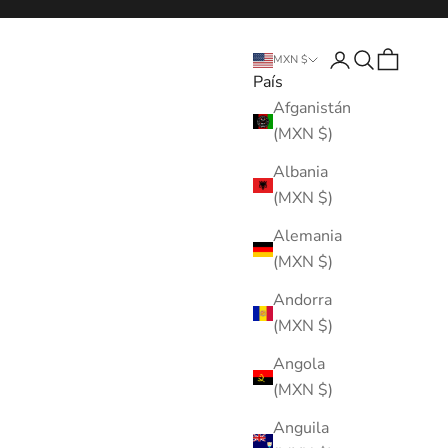
Abrir página de 
Abrir búsque
Abrir cest
MXN $
País
Afganistán
(MXN $)
Albania
(MXN $)
Alemania
(MXN $)
Andorra
(MXN $)
Angola
(MXN $)
Anguila