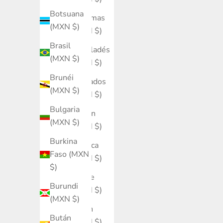
Botsuana
Bahamas
(MXN $)
(MXN $)
Brasil
Bangladés
(MXN $)
(MXN $)
Brunéi
Barbados
(MXN $)
(MXN $)
Bulgaria
Baréin
(MXN $)
(MXN $)
Burkina
Bélgica
Faso (MXN
(MXN $)
$)
Belice
Burundi
(MXN $)
(MXN $)
Benín
Bután
(MXN $)