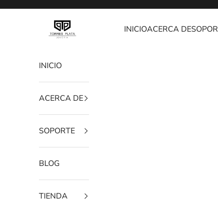
Ir al contenido
Joyería Torres Plata
INICIO
ACERCA DE
SOPOR
INICIO
ACERCA DE
SOPORTE
BLOG
TIENDA