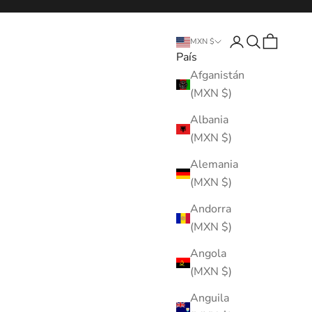
Abrir página de 
Abrir búsque
Abrir cest
MXN $
País
Afganistán
(MXN $)
Albania
(MXN $)
Alemania
(MXN $)
Andorra
(MXN $)
Angola
(MXN $)
Anguila