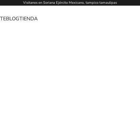
Visitanos en Soriana Ejército Mexicano, tampico tamaulipas
TE
BLOG
TIENDA