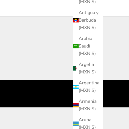
(MXN $)
Antigua y
Barbuda
(MXN $)
Arabia
Saudí
(MXN $)
Argelia
(MXN $)
Argentina
(MXN $)
Armenia
(MXN $)
Aruba
(MXN $)