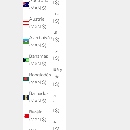
Australia
(MXN $)
(MXN $)
Andorra
Austria
(MXN $)
(MXN $)
Angola
Azerbaiyán
(MXN $)
(MXN $)
Anguila
Bahamas
(MXN $)
(MXN $)
Antigua y
Bangladés
Barbuda
(MXN $)
(MXN $)
Barbados
Arabia
(MXN $)
Saudí
(MXN $)
Baréin
(MXN $)
Argelia
(MXN $)