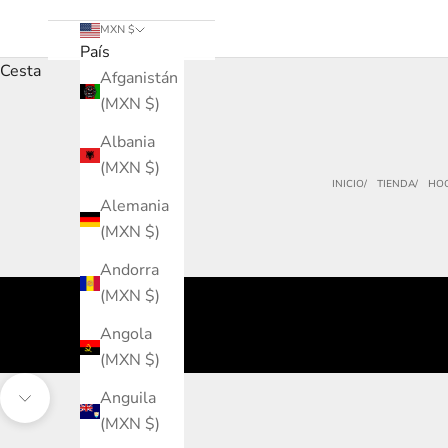
MXN $
País
Cesta
Afganistán
(MXN $)
Albania
(MXN $)
INICIO
TIENDA
HOO
Alemania
(MXN $)
Andorra
(MXN $)
Angola
(MXN $)
Anguila
Navegar a la siguiente sección
(MXN $)