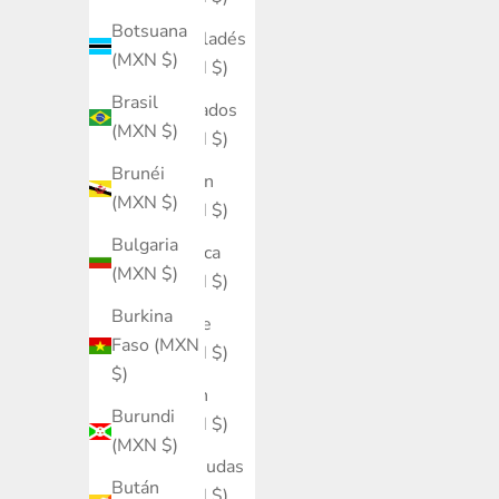
Botsuana
Bangladés
(MXN $)
(MXN $)
Brasil
Barbados
(MXN $)
(MXN $)
Brunéi
Baréin
(MXN $)
(MXN $)
Bulgaria
Bélgica
(MXN $)
(MXN $)
Burkina
Belice
Faso (MXN
(MXN $)
$)
Benín
Burundi
(MXN $)
(MXN $)
Bermudas
Bután
(MXN $)