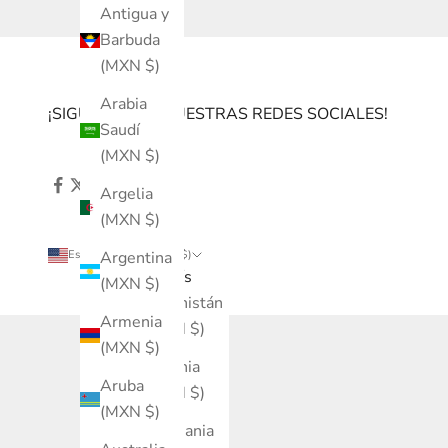
Antigua y
Barbuda
(MXN $)
Arabia
¡SIGUENOS EN NUESTRAS REDES SOCIALES!
Saudí
(MXN $)
Argelia
(MXN $)
Estados Unidos (MXN $)
Argentina
País
(MXN $)
Afganistán
Armenia
(MXN $)
(MXN $)
Albania
Aruba
(MXN $)
(MXN $)
Alemania