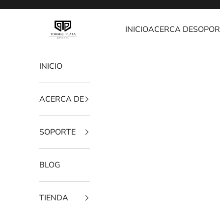
Ir al contenido
Joyería Torres Plata
INICIO
ACERCA DE
SOPOR
INICIO
ACERCA DE
SOPORTE
BLOG
TIENDA