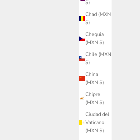
$)
Chad (MXN
$)
Chequia
(MXN $)
Chile (MXN
$)
China
(MXN $)
Chipre
(MXN $)
Ciudad del
Vaticano
(MXN $)