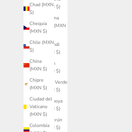
Chad (MXN
(MXN $)
$)
Burkina
Chequia
Faso (MXN
(MXN $)
$)
Chile (MXN
Burundi
$)
(MXN $)
China
Bután
(MXN $)
(MXN $)
Chipre
Cabo Verde
(MXN $)
(MXN $)
Ciudad del
Camboya
Vaticano
(MXN $)
(MXN $)
Camerún
Colombia
(MXN $)