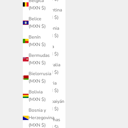
Bélgica
(MXN $)
Argentina
(MXN $)
Belice
(MXN $)
Armenia
(MXN $)
Benín
(MXN $)
Aruba
(MXN $)
Bermudas
(MXN $)
Australia
(MXN $)
Bielorrusia
(MXN $)
Austria
(MXN $)
Bolivia
(MXN $)
Azerbaiyán
(MXN $)
Bosnia y
Herzegovina
Bahamas
(MXN $)
(MXN $)