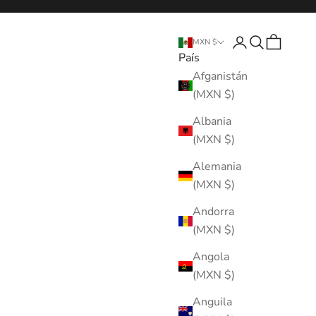
Abrir página de 
Abrir búsque
Abrir cest
MXN $
País
Afganistán
(MXN $)
Albania
(MXN $)
Alemania
(MXN $)
Andorra
(MXN $)
Angola
(MXN $)
Anguila