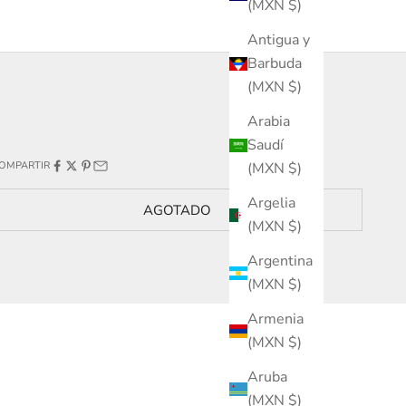
(MXN $)
Antigua y
Barbuda
(MXN $)
Arabia
Saudí
(MXN $)
OMPARTIR
Argelia
AGOTADO
(MXN $)
Argentina
(MXN $)
Armenia
(MXN $)
Aruba
(MXN $)