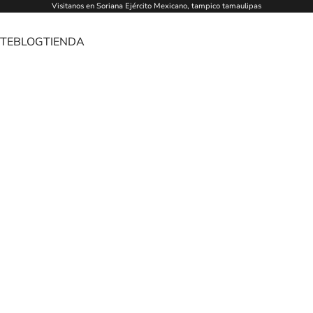
Visitanos en Soriana Ejército Mexicano, tampico tamaulipas
TE
BLOG
TIENDA