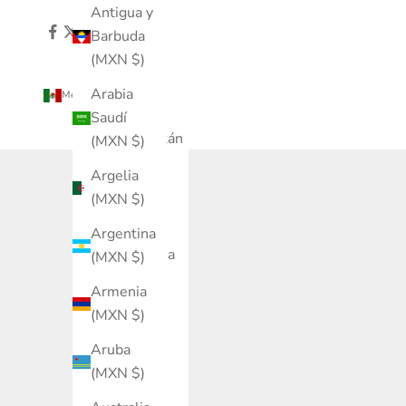
Antigua y
Barbuda
(MXN $)
Arabia
México (MXN $)
País
Saudí
Afganistán
(MXN $)
(MXN $)
Argelia
Albania
(MXN $)
(MXN $)
Argentina
Alemania
(MXN $)
(MXN $)
Armenia
Andorra
(MXN $)
(MXN $)
Aruba
Angola
(MXN $)
(MXN $)