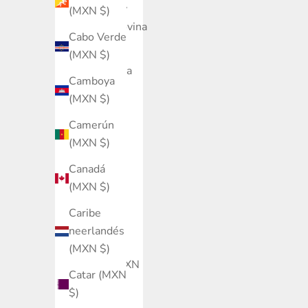
Bosnia y
(MXN $)
Herzegovina
Cabo Verde
(MXN $)
(MXN $)
Botsuana
Camboya
(MXN $)
(MXN $)
Brasil
Camerún
(MXN $)
(MXN $)
Brunéi
Canadá
(MXN $)
(MXN $)
Bulgaria
Caribe
(MXN $)
neerlandés
Burkina
(MXN $)
Faso (MXN
Catar (MXN
$)
$)