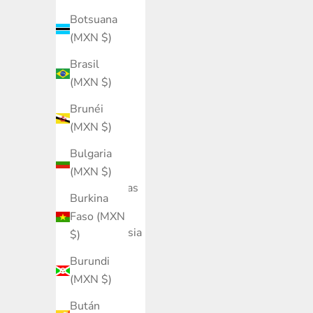
Baréin
Botsuana
(MXN $)
(MXN $)
Bélgica
Brasil
(MXN $)
(MXN $)
Belice
Brunéi
(MXN $)
(MXN $)
Benín
Bulgaria
(MXN $)
(MXN $)
Bermudas
Burkina
(MXN $)
Faso (MXN
Bielorrusia
$)
(MXN $)
Burundi
Bolivia
(MXN $)
(MXN $)
Bután