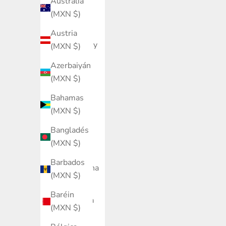
Australia
Anguila
(MXN $)
(MXN $)
Austria
Antigua y
(MXN $)
Barbuda
Azerbaiyán
(MXN $)
(MXN $)
Arabia
Bahamas
Saudí
(MXN $)
(MXN $)
Bangladés
Argelia
(MXN $)
(MXN $)
Barbados
Argentina
(MXN $)
(MXN $)
Baréin
Armenia
(MXN $)
(MXN $)