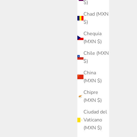
$)
Chad (MXN
$)
Chequia
(MXN $)
Chile (MXN
$)
China
(MXN $)
Chipre
(MXN $)
Ciudad del
Vaticano
(MXN $)