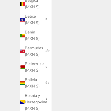
Bélgica
Aruba
(MXN $)
(MXN $)
Belice
Australia
(MXN $)
(MXN $)
Benín
Austria
(MXN $)
(MXN $)
Bermudas
Azerbaiyán
(MXN $)
(MXN $)
Bielorrusia
Bahamas
(MXN $)
(MXN $)
Bolivia
Bangladés
(MXN $)
(MXN $)
Bosnia y
Barbados
Herzegovina
(MXN $)
(MXN $)