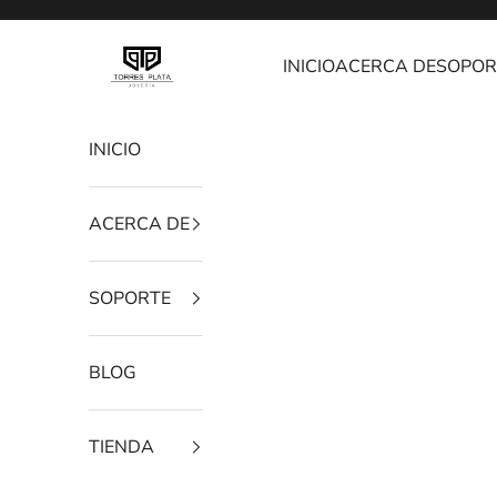
Ir al contenido
Joyería Torres Plata
INICIO
ACERCA DE
SOPOR
INICIO
ACERCA DE
SOPORTE
BLOG
TIENDA