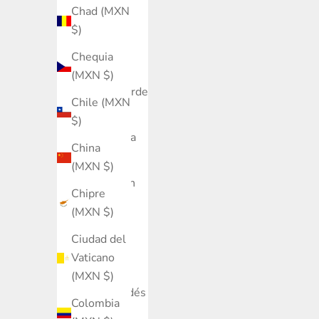
Burundi
Chad (MXN
(MXN $)
$)
Bután
Chequia
(MXN $)
(MXN $)
Cabo Verde
Chile (MXN
(MXN $)
$)
Camboya
China
(MXN $)
(MXN $)
Camerún
Chipre
(MXN $)
(MXN $)
Canadá
Ciudad del
(MXN $)
Vaticano
Caribe
(MXN $)
neerlandés
Colombia
(MXN $)