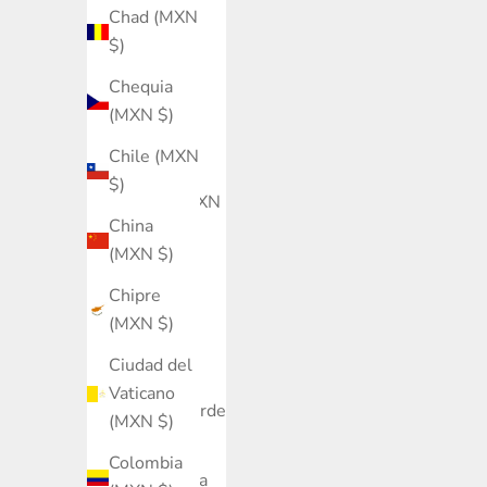
Chad (MXN
Brunéi
$)
(MXN $)
Chequia
Bulgaria
(MXN $)
(MXN $)
Chile (MXN
Burkina
$)
Faso (MXN
China
$)
(MXN $)
Burundi
Chipre
(MXN $)
(MXN $)
Bután
Ciudad del
(MXN $)
Vaticano
Cabo Verde
(MXN $)
(MXN $)
Colombia
Camboya