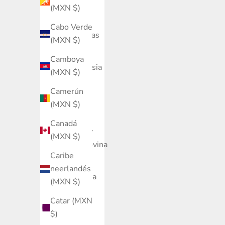
Benín
(MXN $)
(MXN $)
Cabo Verde
Bermudas
(MXN $)
(MXN $)
Camboya
Bielorrusia
(MXN $)
(MXN $)
Camerún
Bolivia
(MXN $)
(MXN $)
Canadá
Bosnia y
(MXN $)
Herzegovina
Caribe
(MXN $)
neerlandés
Botsuana
(MXN $)
(MXN $)
Catar (MXN
Brasil
$)
(MXN $)