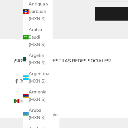
Antigua y
Barbuda
(MXN $)
Arabia
Saudí
(MXN $)
Argelia
¡SIGUENOS EN NUESTRAS REDES SOCIALES!
(MXN $)
Argentina
(MXN $)
Armenia
(MXN $)
México (MXN $)
País
Aruba
Afganistán
(MXN $)
(MXN $)