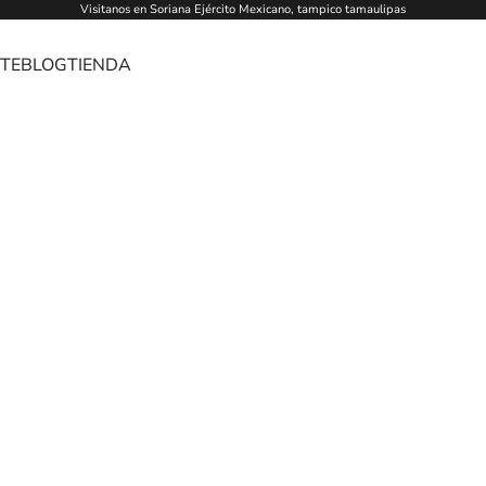
Visitanos en Soriana Ejército Mexicano, tampico tamaulipas
TE
BLOG
TIENDA