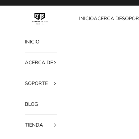
Ir al contenido
Joyería Torres Plata
INICIO
ACERCA DE
SOPOR
INICIO
ACERCA DE
SOPORTE
BLOG
TIENDA