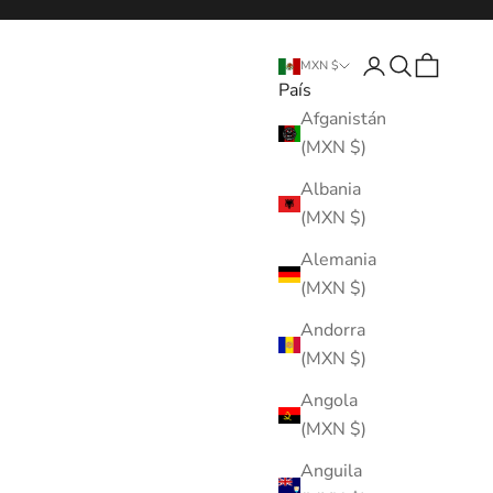
Abrir página de 
Abrir búsque
Abrir cest
MXN $
País
Afganistán
(MXN $)
Albania
(MXN $)
Alemania
(MXN $)
Andorra
(MXN $)
Angola
(MXN $)
Anguila