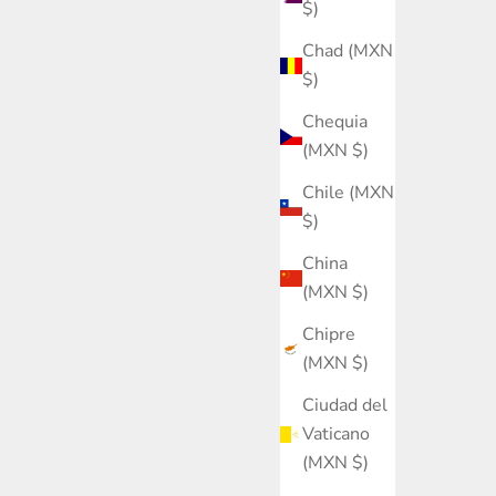
$)
Chad (MXN
$)
Chequia
(MXN $)
Chile (MXN
$)
China
(MXN $)
Chipre
(MXN $)
Ciudad del
Vaticano
(MXN $)