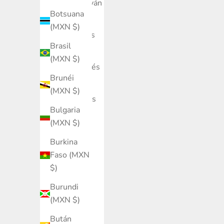
Azerbaiyán
Botsuana
(MXN $)
(MXN $)
Bahamas
Brasil
(MXN $)
(MXN $)
Bangladés
Brunéi
(MXN $)
(MXN $)
Barbados
Bulgaria
(MXN $)
(MXN $)
Baréin
Burkina
(MXN $)
Faso (MXN
Bélgica
$)
(MXN $)
Burundi
Belice
(MXN $)
(MXN $)
Bután