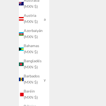
Australia
Albania
(MXN $)
(MXN $)
Austria
Alemania
(MXN $)
(MXN $)
Azerbaiyán
Andorra
(MXN $)
(MXN $)
Bahamas
Angola
(MXN $)
(MXN $)
Bangladés
Anguila
(MXN $)
(MXN $)
Barbados
Antigua y
(MXN $)
Barbuda
Baréin
(MXN $)
(MXN $)
Arabia