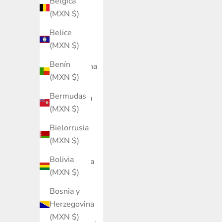
Bélgica
Saudí
(MXN $)
(MXN $)
Belice
Argelia
(MXN $)
(MXN $)
Benín
Argentina
(MXN $)
(MXN $)
Bermudas
Armenia
(MXN $)
(MXN $)
Bielorrusia
Aruba
(MXN $)
(MXN $)
Bolivia
Australia
(MXN $)
(MXN $)
Bosnia y
Austria
Herzegovina
(MXN $)
(MXN $)