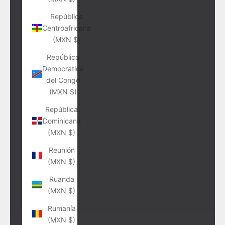
República
Centroafricana
(MXN $)
República
Democrática
del Congo
(MXN $)
República
Dominicana
(MXN $)
Reunión
(MXN $)
Ruanda
(MXN $)
Rumanía
(MXN $)