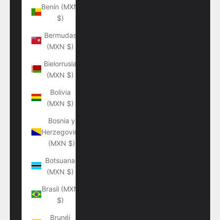
Benín (MXN
$)
Bermudas
(MXN $)
Bielorrusia
(MXN $)
Bolivia
(MXN $)
Bosnia y
Herzegovina
(MXN $)
Botsuana
(MXN $)
Brasil (MXN
$)
Brunéi