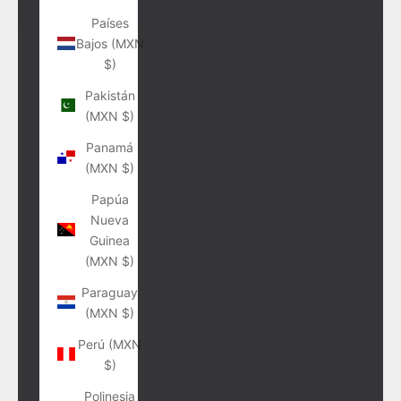
Países
Bajos (MXN
$)
Pakistán
(MXN $)
Panamá
(MXN $)
Papúa
Nueva
Guinea
(MXN $)
Paraguay
(MXN $)
Perú (MXN
$)
Polinesia