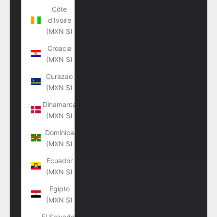
Côte
d’Ivoire
(MXN $)
Croacia
(MXN $)
Curazao
(MXN $)
Dinamarca
(MXN $)
Dominica
(MXN $)
Ecuador
(MXN $)
Egipto
(MXN $)
El Salvador