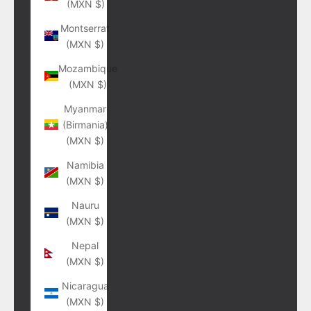
(MXN $)
Montserrat
(MXN $)
Mozambique
(MXN $)
Myanmar
(Birmania)
(MXN $)
Namibia
(MXN $)
Nauru
(MXN $)
Nepal
(MXN $)
Nicaragua
(MXN $)