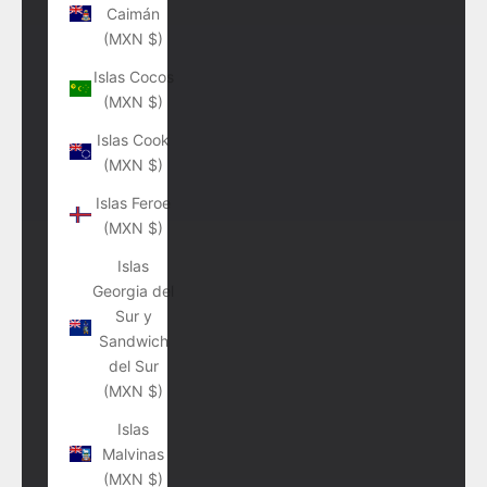
Caimán
(MXN $)
Islas Cocos
(MXN $)
Islas Cook
(MXN $)
Islas Feroe
(MXN $)
Islas
Georgia del
Sur y
Sandwich
del Sur
(MXN $)
Islas
Malvinas
(MXN $)