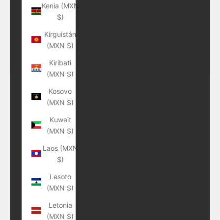
Kenia (MXN
$)
Kirguistán
(MXN $)
Kiribati
(MXN $)
Kosovo
(MXN $)
Kuwait
(MXN $)
Laos (MXN
$)
Lesoto
(MXN $)
Letonia
(MXN $)