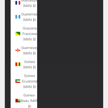
Guadalupe
(MXN $)
Guatemala
(MXN $)
Guayana
Francesa
(MXN $)
Guernesey
(MXN $)
Guinea
(MXN $)
Guinea
Ecuatorial
(MXN $)
Guinea-
Bisáu (MXN
$)