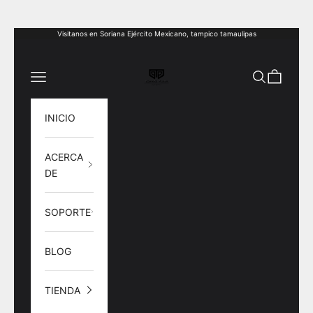
Ir al contenido
Visitanos en Soriana Ejército Mexicano, tampico tamaulipas
Joyería Torres Plata
Abrir menú de navegación
Abrir búsq
Abrir ce
INICIO
ACERCA
DE
SOPORTE
BLOG
TIENDA