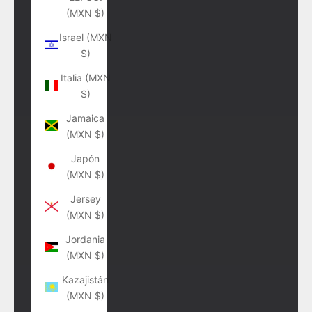
(MXN $)
Israel (MXN
$)
Italia (MXN
$)
Jamaica
(MXN $)
Japón
(MXN $)
Jersey
(MXN $)
Jordania
(MXN $)
Kazajistán
(MXN $)