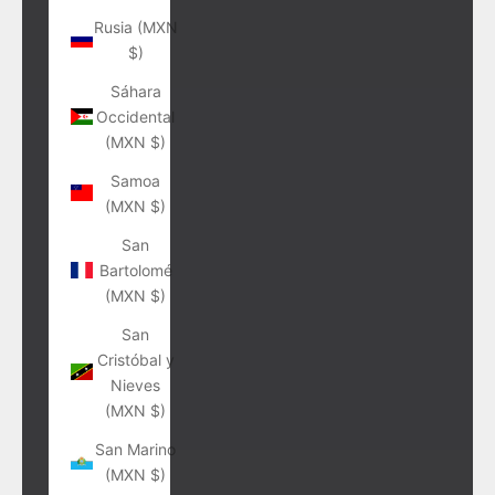
Rusia (MXN
$)
Sáhara
Occidental
(MXN $)
Samoa
(MXN $)
San
Bartolomé
(MXN $)
San
Cristóbal y
Nieves
(MXN $)
San Marino
(MXN $)