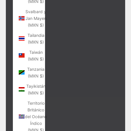
(MXN $)
Svalbard y
Jan Mayen
(MXN $)
Tailandia
(MXN $)
Taiwán
(MXN $)
Tanzania
(MXN $)
Tayikistán
(MXN $)
Territorio
Británico
del Océano
Índico
(MXN $)