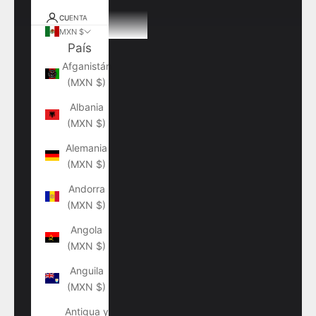
CUENTA
MXN $
País
Afganistán
(MXN $)
Albania
(MXN $)
Alemania
(MXN $)
Andorra
(MXN $)
Angola
(MXN $)
Anguila
(MXN $)
Antigua y