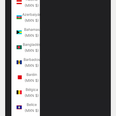
(MXN $)
Azerbaiyán
(MXN $)
Bahamas
(MXN $)
Bangladés
(MXN $)
Barbados
(MXN $)
Baréin
(MXN $)
Bélgica
(MXN $)
Belice
(MXN $)