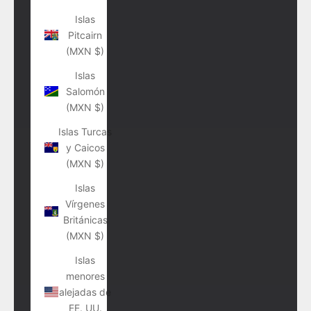
Islas
Pitcairn
(MXN $)
Islas
Salomón
(MXN $)
Islas Turcas
y Caicos
(MXN $)
Islas
Vírgenes
Británicas
(MXN $)
Islas
menores
alejadas de
EE. UU.