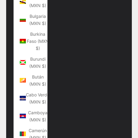
(MXN $)
Bulgaria
(MXN $)
Burkina
Faso (MXN
$)
Burundi
(MXN $)
Bután
(MXN $)
Cabo Verde
(MXN $)
Camboya
(MXN $)
Camerún
(MXN $)