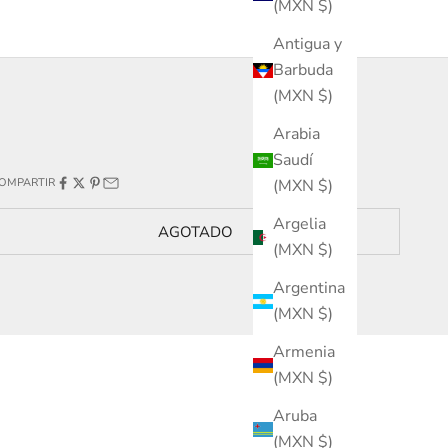
(MXN $)
Antigua y
Barbuda
(MXN $)
Arabia
Saudí
(MXN $)
OMPARTIR
Argelia
AGOTADO
(MXN $)
Argentina
(MXN $)
Armenia
(MXN $)
Aruba
(MXN $)