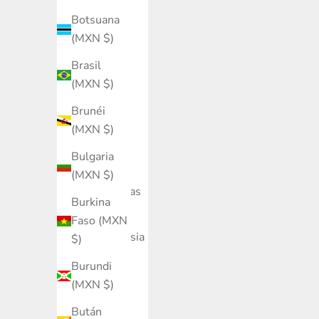
Baréin
Botsuana
(MXN $)
(MXN $)
Bélgica
Brasil
(MXN $)
(MXN $)
Belice
Brunéi
(MXN $)
(MXN $)
Benín
Bulgaria
(MXN $)
(MXN $)
Bermudas
Burkina
(MXN $)
Faso (MXN
Bielorrusia
$)
(MXN $)
Burundi
Bolivia
(MXN $)
(MXN $)
Bután