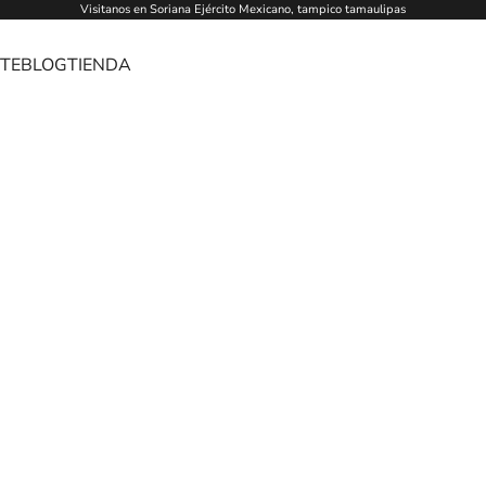
Visitanos en Soriana Ejército Mexicano, tampico tamaulipas
TE
BLOG
TIENDA