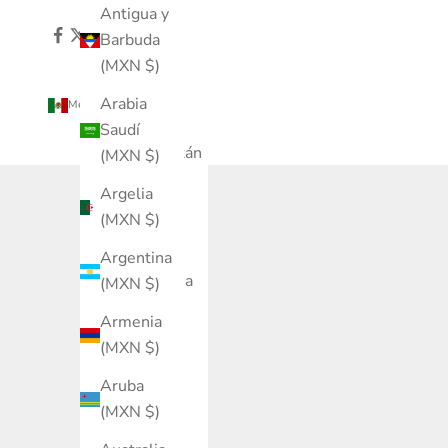
Antigua y
Barbuda
(MXN $)
Arabia
México (MXN $)
País
Saudí
Afganistán
(MXN $)
(MXN $)
Argelia
Albania
(MXN $)
(MXN $)
Argentina
Alemania
(MXN $)
(MXN $)
Armenia
Andorra
(MXN $)
(MXN $)
Aruba
Angola
(MXN $)
(MXN $)