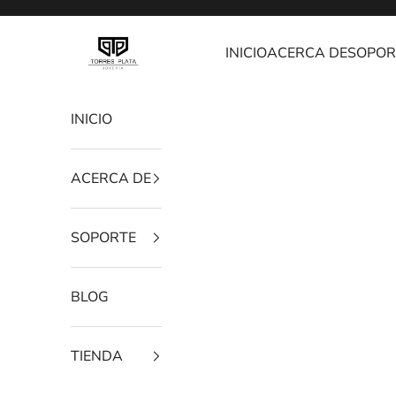
Ir al contenido
Joyería Torres Plata
INICIO
ACERCA DE
SOPOR
INICIO
ACERCA DE
SOPORTE
BLOG
TIENDA