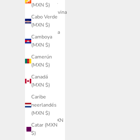
Bosnia y
(MXN $)
Herzegovina
Cabo Verde
(MXN $)
(MXN $)
Botsuana
Camboya
(MXN $)
(MXN $)
Brasil
Camerún
(MXN $)
(MXN $)
Brunéi
Canadá
(MXN $)
(MXN $)
Bulgaria
Caribe
(MXN $)
neerlandés
Burkina
(MXN $)
Faso (MXN
Catar (MXN
$)
$)