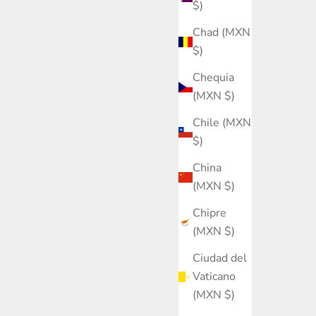
$)
Chad (MXN
$)
Chequia
(MXN $)
Chile (MXN
$)
China
(MXN $)
Chipre
(MXN $)
Ciudad del
Vaticano
(MXN $)