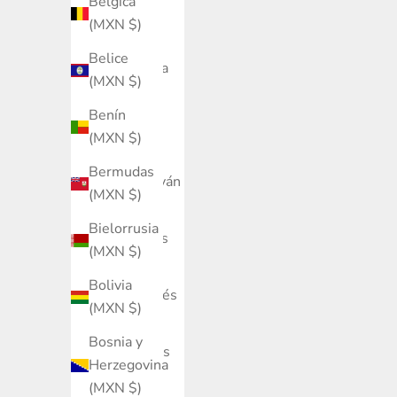
Bélgica
Aruba
(MXN $)
(MXN $)
Belice
Australia
(MXN $)
(MXN $)
Benín
Austria
(MXN $)
(MXN $)
Bermudas
Azerbaiyán
(MXN $)
(MXN $)
Bielorrusia
Bahamas
(MXN $)
(MXN $)
Bolivia
Bangladés
(MXN $)
(MXN $)
Bosnia y
Barbados
Herzegovina
(MXN $)
(MXN $)