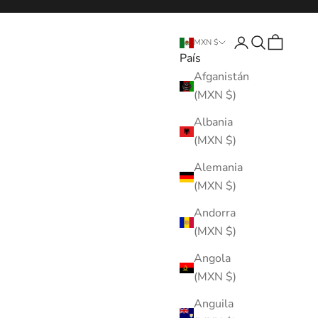
Abrir página de 
Abrir búsque
Abrir cest
MXN $
País
Afganistán
(MXN $)
Albania
(MXN $)
Alemania
(MXN $)
Andorra
(MXN $)
Angola
(MXN $)
Anguila