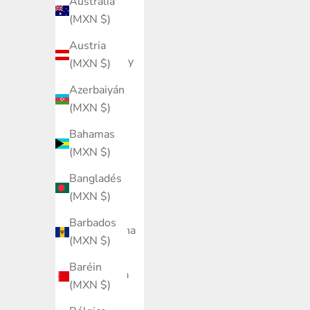
Australia
Anguila
(MXN $)
(MXN $)
Austria
Antigua y
(MXN $)
Barbuda
Azerbaiyán
(MXN $)
(MXN $)
Arabia
Bahamas
Saudí
(MXN $)
(MXN $)
Bangladés
Argelia
(MXN $)
(MXN $)
Barbados
Argentina
(MXN $)
(MXN $)
Baréin
Armenia
(MXN $)
(MXN $)