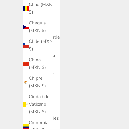
Burundi
Chad (MXN
(MXN $)
$)
Bután
Chequia
(MXN $)
(MXN $)
Cabo Verde
Chile (MXN
(MXN $)
$)
Camboya
China
(MXN $)
(MXN $)
Camerún
Chipre
(MXN $)
(MXN $)
Canadá
Ciudad del
(MXN $)
Vaticano
Caribe
(MXN $)
neerlandés
Colombia
(MXN $)